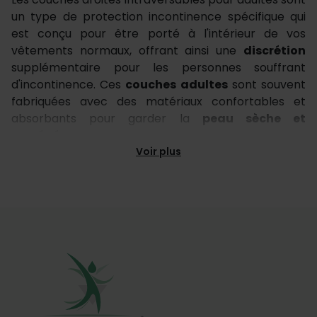
un type de protection incontinence spécifique qui
est conçu pour être porté à l'intérieur de vos
vêtements normaux, offrant ainsi une
discrétion
supplémentaire pour les personnes souffrant
d'incontinence. Ces
couches adultes
sont souvent
fabriquées avec des matériaux confortables et
absorbants pour garder la
peau sèche et
protégée.
Voir plus
Les couches droites intraversables pour adultes
peuvent être utilisées pour gérer
différents degrés
d'incontinence
, que ce soit léger, modéré ou
sévère. Elles sont également disponibles en
différentes tailles
pour s'adapter à la morphologie
de chacun. Il est important de noter que ces
couches ne sont pas destinées à être utilisées
comme une solution à long terme pour
l'incontinence et il est conseillé de consulter un