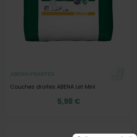
ABENA-FRANTEX
Couches droites ABENA Let Mini
5,98 €