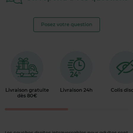
Posez votre question
Livraison gratuite
Livraison 24h
Colis dis
dès 80€
Les couches droites intraversables pour adultes sont