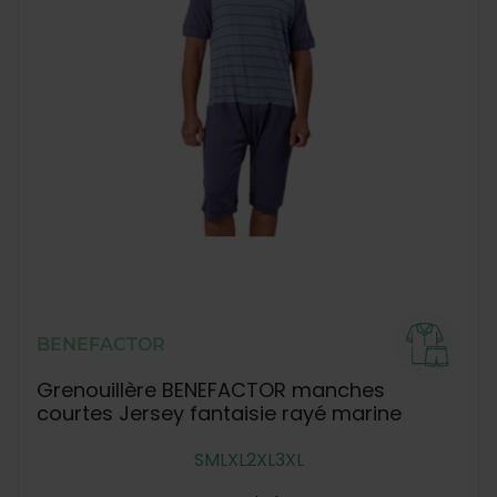
BENEFACTOR
Grenouillère BENEFACTOR manches
courtes Jersey fantaisie rayé marine
S
M
L
XL
2XL
3XL