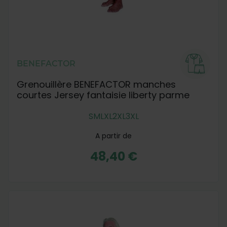
BENEFACTOR
Grenouillère BENEFACTOR manches
courtes Jersey fantaisie liberty parme
S
M
L
XL
2XL
3XL
A partir de
48,40 €