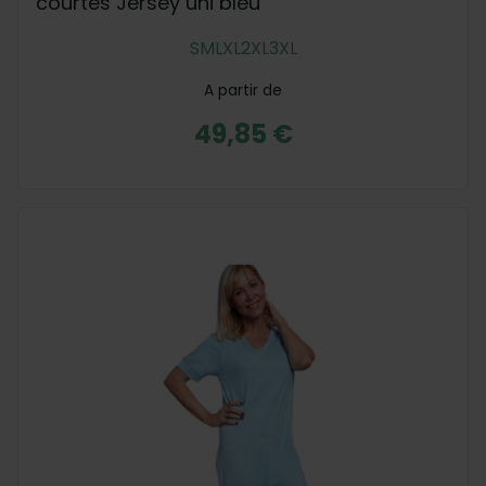
courtes Jersey uni bleu
S
M
L
XL
2XL
3XL
A partir de
49,85 €