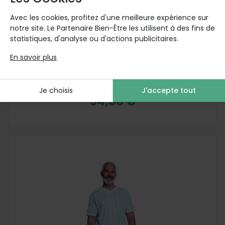
BENEFACTOR
Avec les cookies, profitez d'une meilleure expérience sur
notre site. Le Partenaire Bien-Être les utilisent à des fins de
Grenouillère BENEFACTOR manches
statistiques, d'analyse ou d'actions publicitaires.
courtes Interlock imprimé bleu
En savoir plus
S
M
L
XL
2XL
3XL
A partir de
Je choisis
J'accepte tout
54,80 €