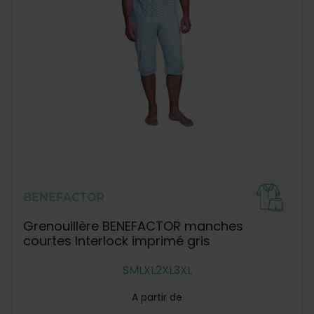
BENEFACTOR
Grenouillère BENEFACTOR manches
courtes Interlock imprimé gris
S
M
L
XL
2XL
3XL
A partir de