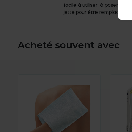
facile à utiliser, à poser sur
jette pour être remplacée.
Acheté souvent avec