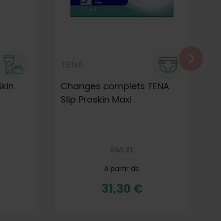
TENA
Skin
Changes complets TENA
S
Slip Proskin Maxi
P
S
M
L
XL
A partir de
31,30 €