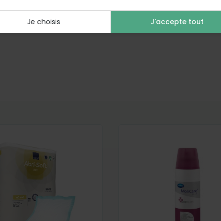
 la surface à protéger des écoulements, une fois souillée,
Je choisis
J'accepte tout