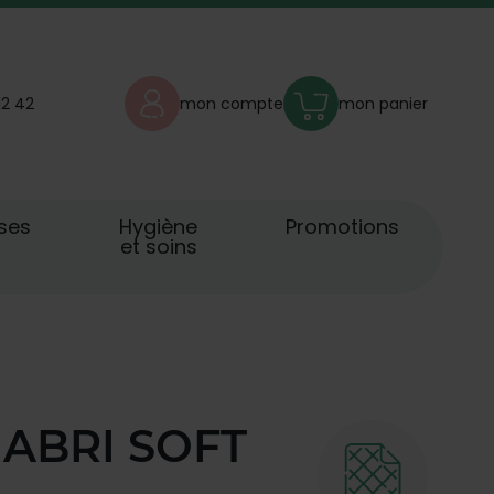
12 42
mon compte
mon panier
ses
Hygiène
Promotions
et soins
s ABRI SOFT