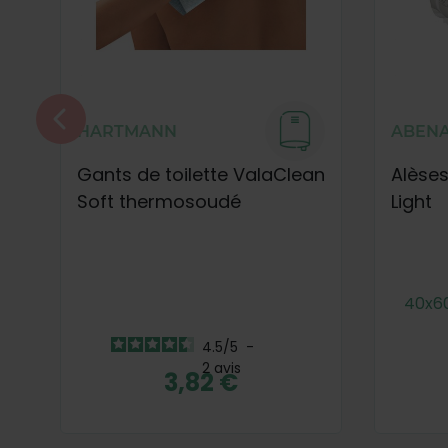
HARTMANN
ABENA
Gants de toilette ValaClean
Alèses
Soft thermosoudé
Light
40x6
4.5
/
5
-
2
avis
3,82 €