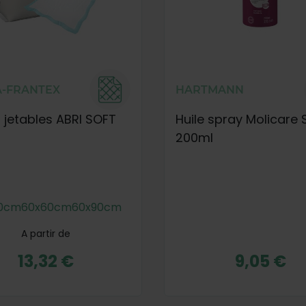
-FRANTEX
HARTMANN
 jetables ABRI SOFT
Huile spray Molicare 
200ml
0cm
60x60cm
60x90cm
A partir de
13,32 €
9,05 €