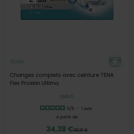
TENA
Changes complets avec ceinture TENA
Flex Proskin Ultima
S
M
L
XL
5
/
5
-
1
avis
A partir de
34,38 €
36,19 €