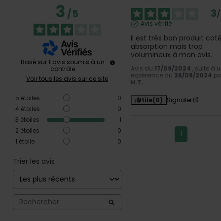
3
3
/
5
/
Avis vérifié
Il est très bon produit coté
absorption mais trop 
volumineux à mon avis.
Basé sur
1
avis soumis à un
Avis du
17/09/2024
, suite à 
contrôle
expérience du
26/08/2024
pa
Voir tous les avis sur ce site
H.T.
5
étoiles
0
Utile
(0)
Signaler
4
étoiles
0
3
étoiles
1
2
étoiles
0
1
1
étoile
0
Trier les avis