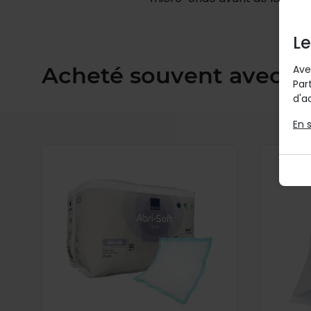
Le
Acheté souvent avec
Ave
Par
d'ac
En 