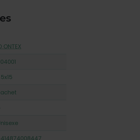
ues
D ONTEX
204001
5x15
Sachet
5
nisexe
5414874008447