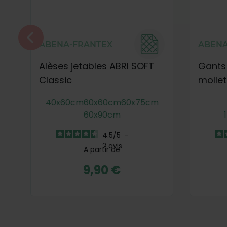
ABENA-FRANTEX
ABENA
Alèses jetables ABRI SOFT
Gants 
Classic
molle
40x60cm
60x60cm
60x75cm
60x90cm
4.5
/
5
-
2
avis
A partir de
9,90 €