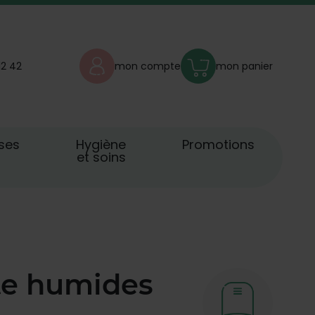
12 42
mon compte
mon panier
ses
Hygiène
Promotions
et soins
tte humides