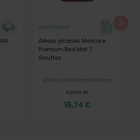
HARTMANN
ENA
Alèses jetables Molicare
C
Premium Bed Mat 7
P
Gouttes
m
40x60cm
60x60cm
60x90cm
A partir de
16,74 €