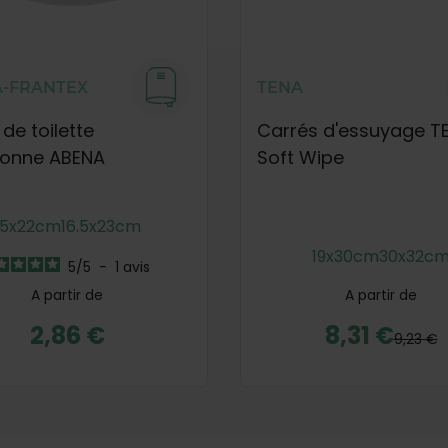
-FRANTEX
TENA
de toilette
Carrés d'essuyage T
tonne ABENA
Soft Wipe
15x22cm
16.5x23cm
19x30cm
30x32c
5
/
5
-
1
avis
A partir de
A partir de
2,86 €
8,31 €
9,23 €