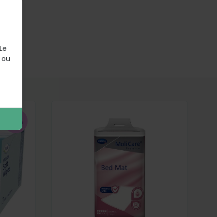
 Le
e ou
-10%