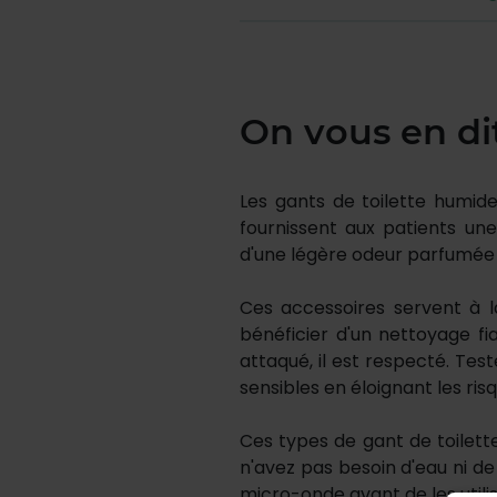
On vous en di
Les gants de toilette humide
fournissent aux patients une
d'une légère odeur parfumée q
Ces accessoires servent à l
bénéficier d'un nettoyage fi
attaqué, il est respecté. Tes
sensibles en éloignant les ris
Ces types de gant de toilett
n'avez pas besoin d'eau ni de
micro-onde avant de les utili