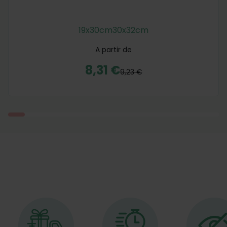
19x30cm
30x32cm
A partir de
8,31 €
9,23 €