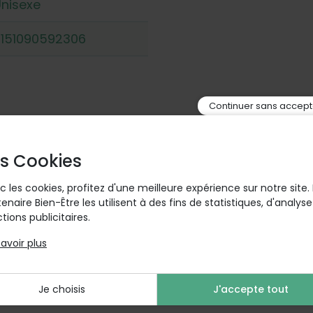
nisexe
3151090592306
Continuer sans accept
t plus
s Cookies
tionner cette grenouillère est doux et confortable, fabr
lergénique. La grenouillère est également lavable jusqu
c les cookies, profitez d'une meilleure expérience sur notre site.
e. Elle est disponible en différentes tailles et colori
tenaire Bien-Être les utilisent à des fins de statistiques, d'analys
tions publicitaires.
un spécialiste du sous-vêtement depuis 1905, il a déve
enfiler, qui sont adaptés aux personnes âgées, souffra
savoir plus
n de dépendance, pour aider les aidants et les soignants 
Je choisis
J'accepte tout