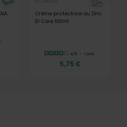
ID ONTEX
I
ENA
Crème protectrice au Zinc
C
iD Care 100ml
g
m
4
/
5
-
1
avis
5,75 €