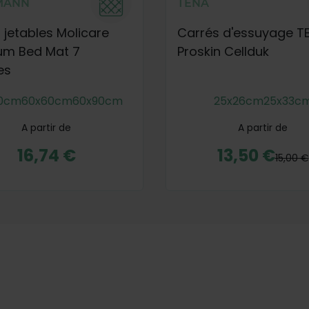
MANN
TENA
 jetables Molicare
Carrés d'essuyage T
um Bed Mat 7
Proskin Cellduk
es
0cm
60x60cm
60x90cm
25x26cm
25x33c
A partir de
A partir de
16,74 €
13,50 €
15,00 €