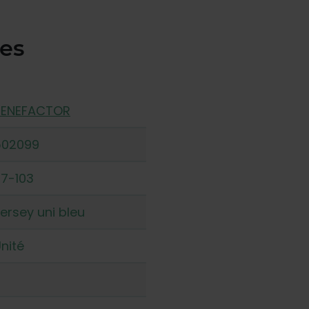
ues
BENEFACTOR
502099
7-103
ersey uni bleu
nité