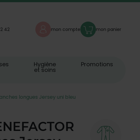
12 42
mon compte
mon panier
ses
Hygiène
Promotions
et soins
nches longues Jersey uni bleu
BENEFACTOR