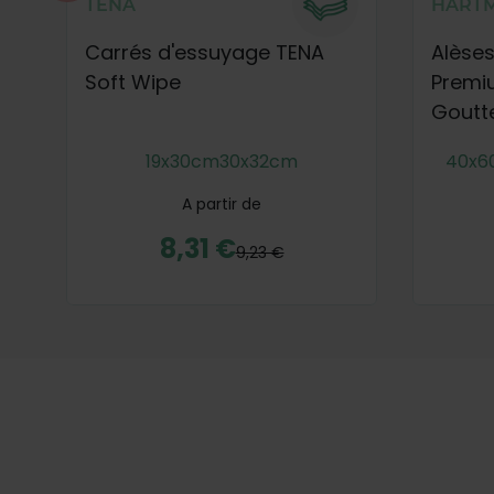
TENA
HART
Carrés d'essuyage TENA
Alèses
Soft Wipe
Premi
Goutt
19x30cm
30x32cm
40x6
A partir de
8,31 €
9,23 €