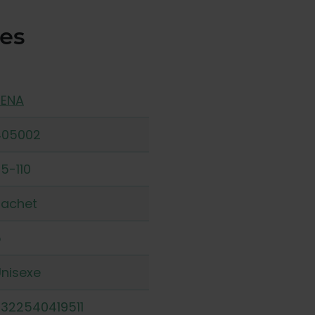
ues
TENA
405002
5-110
Sachet
5
nisexe
322540419511