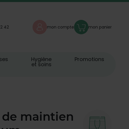
12 42
mon compte
mon panier
ses
Hygiène
Promotions
et soins
 de maintien