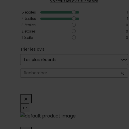
Voir tous les avis sur ce site
5
étoiles
1
4
étoiles
1
3
étoiles
0
2
étoiles
0
1
étoile
0
Trier les avis