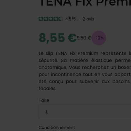
TENA Fix Prem
4.5
/
5
-
2
avis
8,55 €
9,50 €
-10%
Le slip TENA Fix Premium représente l
sécurité. Sa matière élastique perm
anatomique. Vous recherchez un boxer
pour incontinence tout en vous apport
été conçu pour subvenir aux besoins 
fécales.
Taille
Conditionnement