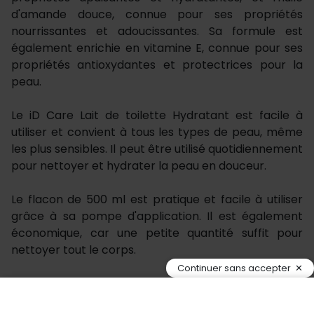
d'amande douce, connue pour ses propriétés
nourrissantes et adoucissantes. Sa formule est
également enrichie en vitamine E, connue pour ses
propriétés antioxydantes et protectrices pour la
peau.
Le iD Care Lait de toilette Hydratant est facile à
utiliser et convient à tous les types de peau, même
les plus sensibles. Il peut être utilisé quotidiennement
pour nettoyer et hydrater la peau en douceur.
Le flacon de 500 ml est pratique et facile à utiliser
grâce à sa pompe d'application. Il est également
économique, car une petite quantité suffit pour
nettoyer tout le corps.
Continuer sans accepter
En utilisant le iD Care Lait de toilette Hydratant, vous
pouvez être sûr de prendre soin de votre peau tout