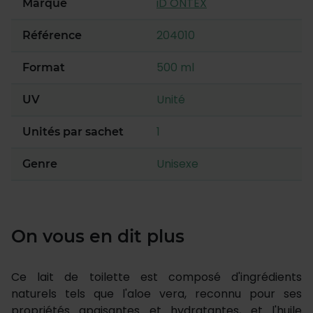
iD ONTEX
Marque
204010
Référence
500 ml
Format
Unité
UV
1
Unités par sachet
Unisexe
Genre
On vous en dit plus
Ce lait de toilette est composé d'ingrédients
naturels tels que l'aloe vera, reconnu pour ses
propriétés apaisantes et hydratantes, et l'huile