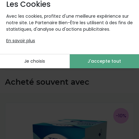
en lui apportant une hydratation profonde et
Les Cookies
durable. Sa formule douce et naturelle en fait un
produit idéal pour les personnes souffrant
Avec les cookies, profitez d'une meilleure expérience sur
notre site. Le Partenaire Bien-Être les utilisent à des fins de
d'incontinence, mais aussi pour tous ceux qui
statistiques, d'analyse ou d'actions publicitaires.
cherchent à prendre soin de leur peau en douceur.
N'hésitez pas à l'essayer et à ressentir les bienfaits
En savoir plus
de cette formule hydratante et nourrissante sur
votre peau.
Je choisis
J'accepte tout
Acheté souvent avec
-10%