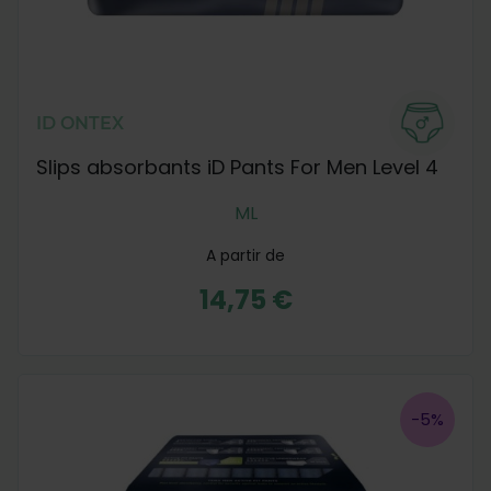
ID ONTEX
Slips absorbants iD Pants For Men Level 4
M
L
A partir de
14,75 €
-5%