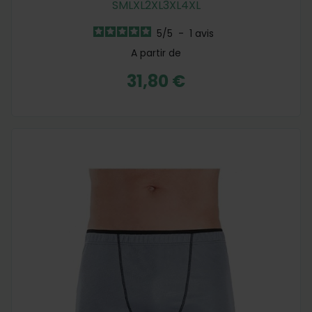
S
M
L
XL
2XL
3XL
4XL
5
/
5
-
1
avis
A partir de
31,80 €