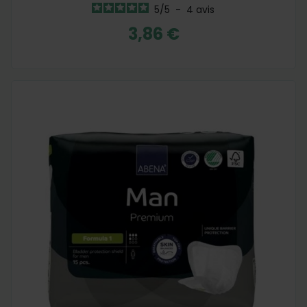
5
/
5
-
4
avis
3,86 €