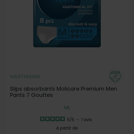
HARTMANN
Slips absorbants Molicare Premium Men
Pants 7 Gouttes
M
L
5
/
5
-
1
avis
A partir de