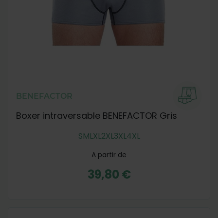
BENEFACTOR
Boxer intraversable BENEFACTOR Gris
S
M
L
XL
2XL
3XL
4XL
A partir de
39,80 €