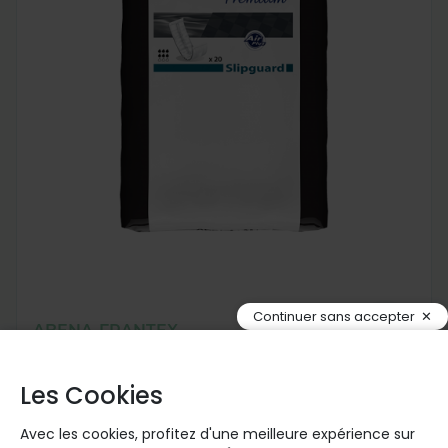
Continuer sans accepter
ABENA-FRANTEX
Protections Homme ABENA Man Slipguard
Les Cookies
Premium
Avec les cookies, profitez d'une meilleure expérience sur
4.3
/
5
-