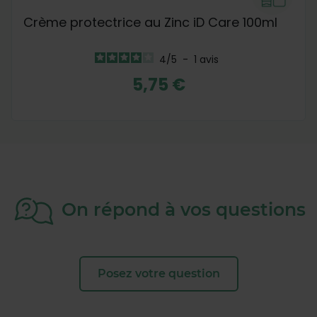
Crème protectrice au Zinc iD Care 100ml
4
/
5
-
1
avis
5,75 €
On répond à vos questions
Posez votre question