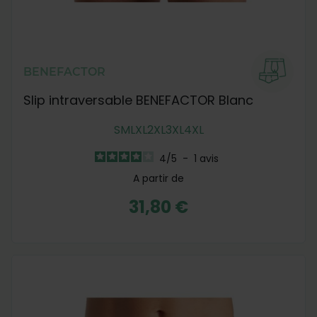
BENEFACTOR
Slip intraversable BENEFACTOR Blanc
S
M
L
XL
2XL
3XL
4XL
4
/
5
-
1
avis
A partir de
31,80 €