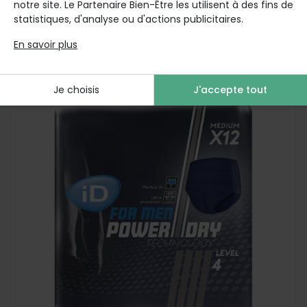
notre site. Le Partenaire Bien-Être les utilisent à des fins de
6
avis
11,62 €
statistiques, d'analyse ou d'actions publicitaires.
En savoir plus
Je choisis
J'accepte tout