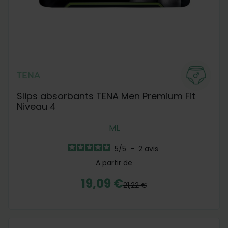
TENA
Slips absorbants TENA Men Premium Fit
Niveau 4
M
L
5
/
5
-
2
avis
A partir de
19,09 €
21,22 €