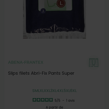
ABENA-FRANTEX
Slips filets Abri-Fix Pants Super
S
M
L
XL
XXL
3XL
4XL
5XL
6XL
5
/
5
-
1
avis
A partir de