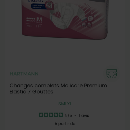
HARTMANN
Changes complets Molicare Premium
Elastic 7 Gouttes
S
M
L
XL
5
/
5
-
1
avis
A partir de