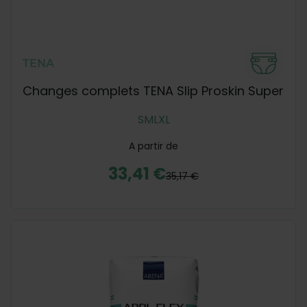
TENA
Changes complets TENA Slip Proskin Super
S
M
L
XL
A partir de
33,41 €
35,17 €