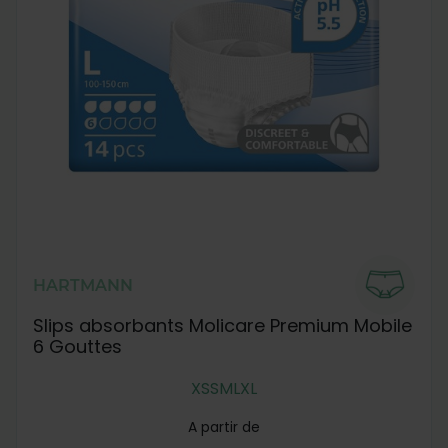
HARTMANN
Slips absorbants Molicare Premium Mobile
6 Gouttes
XS
S
M
L
XL
A partir de