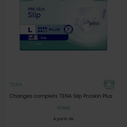
TENA
Changes complets TENA Slip Proskin Plus
XS
S
M
L
A partir de