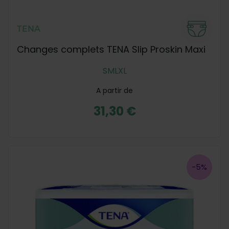
TENA
Changes complets TENA Slip Proskin Maxi
S
M
L
XL
A partir de
31,30 €
-5%