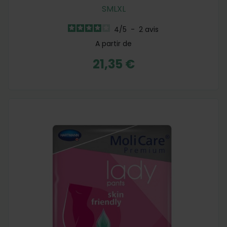
S
M
L
XL
4
/
5
-
2
avis
A partir de
21,35 €