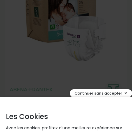
ABENA-FRANTEX
Continuer sans accepter
Couches Bambo Nature Papier
T0 - Prématuré 1-3kg
T1 - Nouveau-né 2-4kg
Les Cookies
T2 - Mini 3-6kg
T3 - Midi 5-9kg
T4 - Maxi 7-18kg
T5 - Junior 12-22kg
T6 - XL 16-30kg
Avec les cookies, profitez d'une meilleure expérience sur