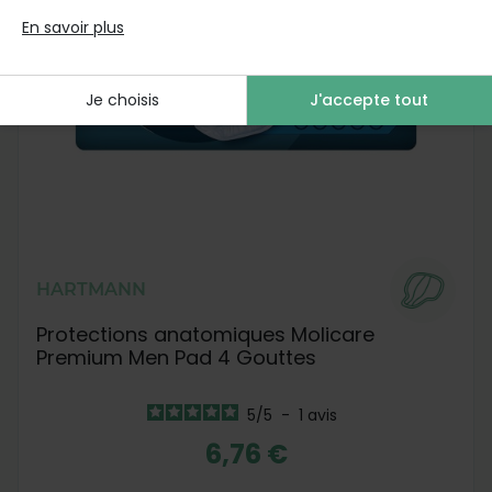
En savoir plus
Je choisis
J'accepte tout
HARTMANN
Protections anatomiques Molicare
Premium Men Pad 4 Gouttes
5
/
5
-
1
avis
6,76 €