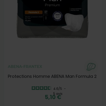
ABENA-FRANTEX
Protections Homme ABENA Man Formula 2
4.6
/
5
-
5
avis
5,10 €