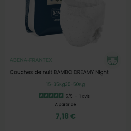
ABENA-FRANTEX
Couches de nuit BAMBO DREAMY Night
15-35Kg
35-50Kg
5
/
5
-
1
avis
A partir de
7,18 €