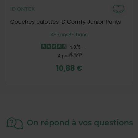
ID ONTEX
Couches culottes iD Comfy Junior Pants
4-7ans
8-15ans
4.8
/
5
-
4
avis
A partir de
10,88 €
On répond à vos questions