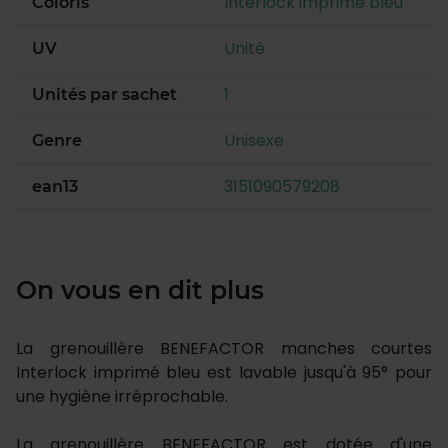
Interlock imprimé bleu
Coloris
Unité
UV
1
Unités par sachet
Unisexe
Genre
3151090579208
ean13
On vous en dit plus
La grenouillère BENEFACTOR manches courtes
Interlock imprimé bleu est lavable jusqu'à 95° pour
une hygiène irréprochable.
La grenouillère BENEFACTOR est dotée d'une