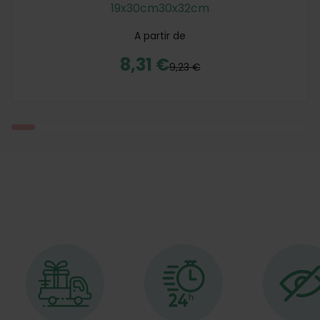
19x30cm
30x32cm
A partir de
8,31 €
9,23 €